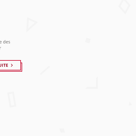
re des
r
UITE