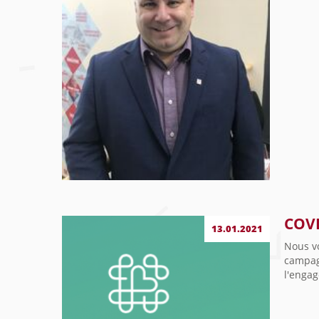
COVI
13.01.2021
Nous vo
campag
l'engag