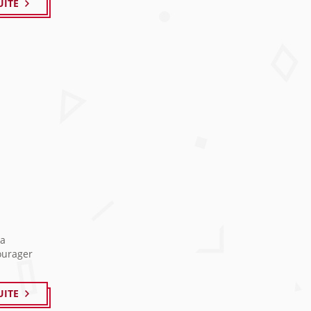
UITE
la
ourager
UITE