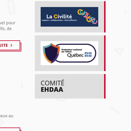
uel pour
fis, de
UITE
COMITÉ
EHDAA
heux au