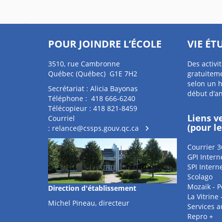
POUR JOINDRE L’ÉCOLE
VIE ÉT
3510, rue Cambronne
Des activi
Québec (Québec) G1E 7H2
gratuiteme
selon un h
Secrétariat : Alicia Bayonas
début d’a
Téléphone : 418 666-6240
Télécopieur : 418 821-8459
Liens v
Courriel
(pour l
:
relance@cssps.gouv.qc.ca
Courrier 3
GPI Intern
SPI Intern
Scolago
Mozaik - P
Direction d'établissement
La Vitrine
Michel Pineau, directeur
Services 
Repro +