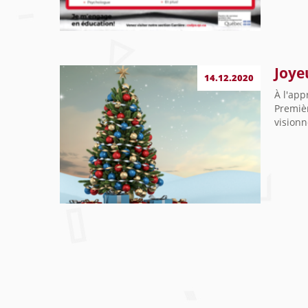
Joye
14.12.2020
À l'app
Premièr
visionn