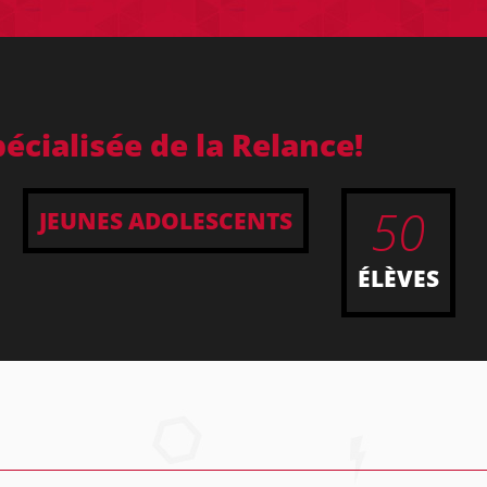
écialisée de la Relance!
50
JEUNES ADOLESCENTS
ÉLÈVES