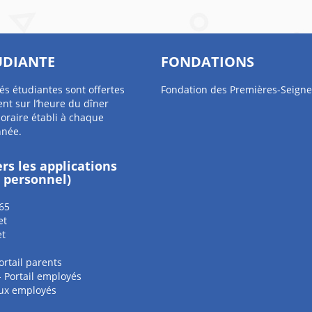
UDIANTE
FONDATIONS
tés étudiantes sont offertes
Fondation des Premières-Seigne
nt sur l’heure du dîner
oraire établi à chaque
nnée.
ers les applications
e personnel)
65
et
et
ortail parents
 - Portail employés
aux employés