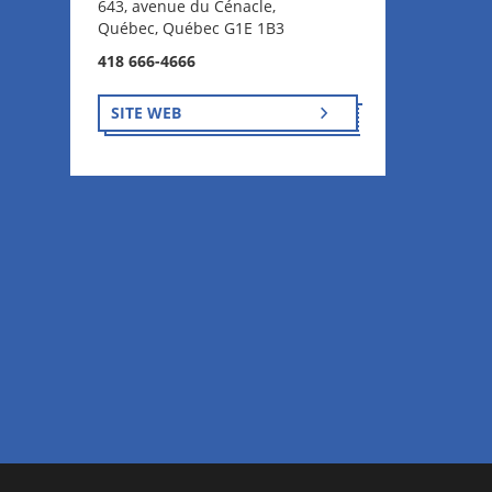
643, avenue du Cénacle,
Québec, Québec G1E 1B3
418 666-4666
SITE WEB