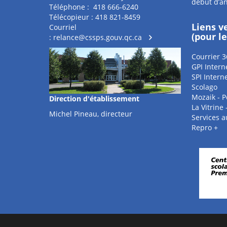
début d’a
Téléphone : 418 666-6240
Télécopieur : 418 821-8459
Liens v
Courriel
(pour l
:
relance@cssps.gouv.qc.ca
Courrier 3
GPI Intern
SPI Intern
Scolago
Mozaik - P
Direction d'établissement
La Vitrine
Michel Pineau, directeur
Services 
Repro +