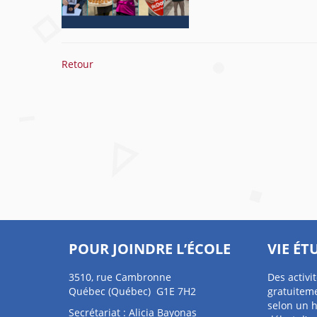
Retour
POUR JOINDRE L’ÉCOLE
VIE ÉT
3510, rue Cambronne
Des activi
Québec (Québec) G1E 7H2
gratuiteme
selon un h
Secrétariat : Alicia Bayonas