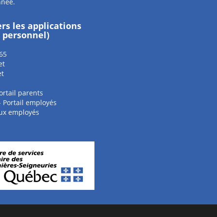
nnée.
ers les applications
e personnel)
65
et
et
ortail parents
 - Portail employés
aux employés